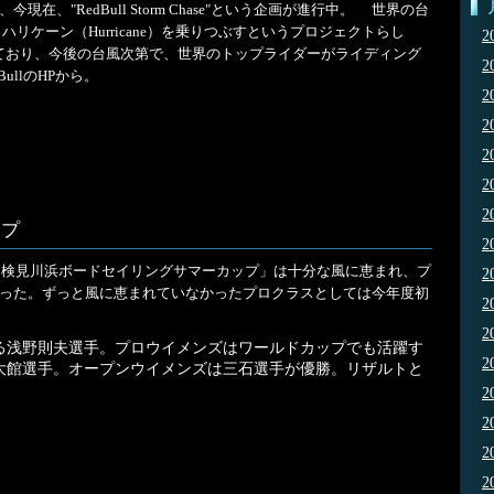
現在、"RedBull Storm Chase"という企画が進行中。 世界の台
）、ハリケーン（Hurricane）を乗りつぶすというプロジェクトらし
2
ており、今後の台風次第で、世界のトップライダーがライディング
2
ullのHPから。
2
2
2
2
2
ップ
2
た「検見川浜ボードセイリングサマーカップ」は十分な風に恵まれ、プ
2
なった。ずっと風に恵まれていなかったプロクラスとしては今年度初
2
2
る浅野則夫選手。プロウイメンズはワールドカップでも活躍す
2
大館選手。オープンウイメンズは三石選手が優勝。リザルトと
2
2
2
2