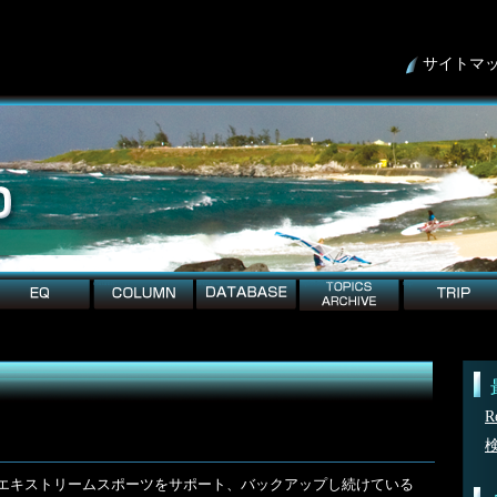
サイトマ
column
detabese
topicArchive
trip
R
る世界中のエキストリームスポーツをサポート、バックアップし続けている