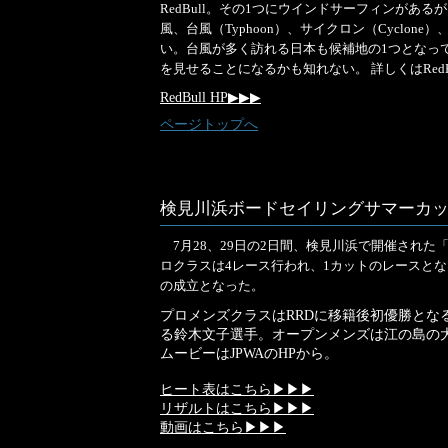
RedBull。その1つにウインドサーフィンがあるが、今
風、台風（Typhoon）、サイクロン（Cyclone
い。台風が多く訪れる日本も候補地の1つとなっ
を見せることになるかも知れない。 詳しくはRedB
RedBull HP▶▶▶
ページトップへ
検見川浜ボードセイリングサマーカ
7月28、29日の2日間、検見川浜で開催され
ロクラスは4レース行われ、1カットのレースと
の成立となった。
プロメンズクラスはRRDに移籍後初優勝とな
る鈴木文子選手。オープンメンズは江の島の
ムービーはJPWAのHPから。
ヒート表はこちら▶▶▶
リザルトはこちら▶▶▶
動画はこちら▶▶▶