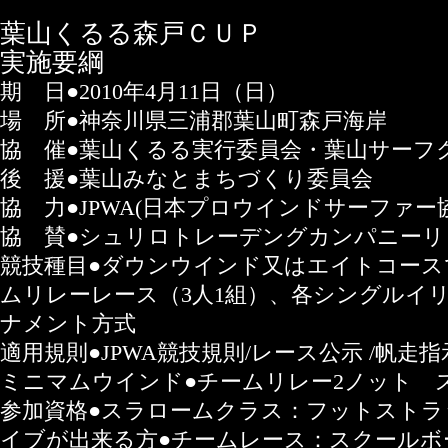
葉山くるる森戸ＣＵＰ
実施要綱
期 日●2010年4月11日（日）
場 所●神奈川県三浦郡葉山町森戸海岸
協 催●葉山くるる実行委員会・葉山サーフ
後 援●葉山みなとまちづくり委員会
協 力●JPWA(日本プロウインドサーファー
協 賛●シュリロトレーデングカンパニーリ
競技種目●ダウンウインド又はエイトコース
ムリレーレース（3人1組）、各シングルイ
ナメント方式
適用規則●JPWA競技規則/レース公示 /帆走
ミニマムウインド●チームリレー2ノット ス
参加資格●スラロームクラス：フットストラ
イブが出来る方●チームレース：スクールボ