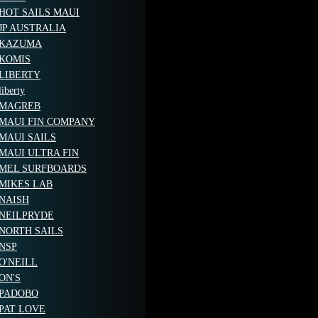
HOT SAILS MAUI
JP AUSTRALIA
KAZUMA
KOMIS
LIBERTY
liberty
MAGREB
MAUI FIN COMPANY
MAUI SAILS
MAUI ULTRA FIN
MEL SURFBOARDS
MIKES LAB
NAISH
NEILPRYDE
NORTH SAILS
NSP
O'NEILL
ON'S
PADOBO
PAT LOVE