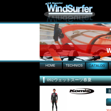
home
technics
catalog
EQ
092ウェットスーツ春夏
R
20