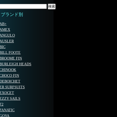
ブランド別
AB+
AMEX
ANGULO
AUSLER
BIC
BILL FOOTE
BROOME FIN
BURLEIGH HEADS
CHINOOK
CHOCO FIN
DEBOICHET
ER SURFSUITS
EXOCET
EZZY SAILS
F2
FANATIC
GOYA