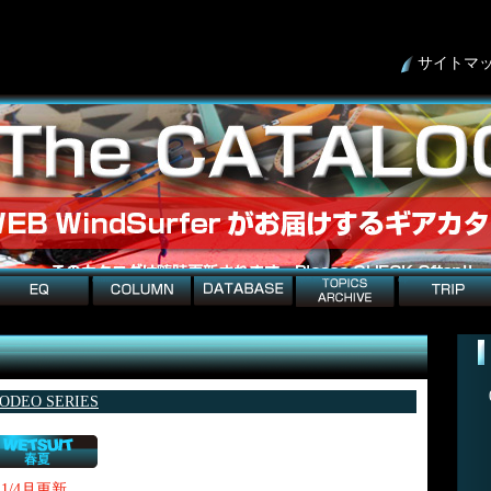
サイトマ
column
detabese
topicArchive
trip
ODEO SERIES
11/4月更新