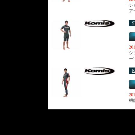
シ
ア
S
20
シ
ー
K
20
機