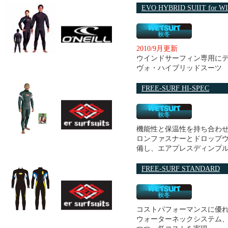
EVO HYBRID SUIIT for 
2010/9月更新
ウインドサーフィン専用に
ヴォ・ハイブリッドスーツ
FREE-SURF HI-SPEC
機能性と保温性を持ち合わ
ロンファスナーとドロップ
備し、エアプレスディンプ
FREE-SURF STANDARD
コストパフォーマンスに優
ウォーターネックシステム