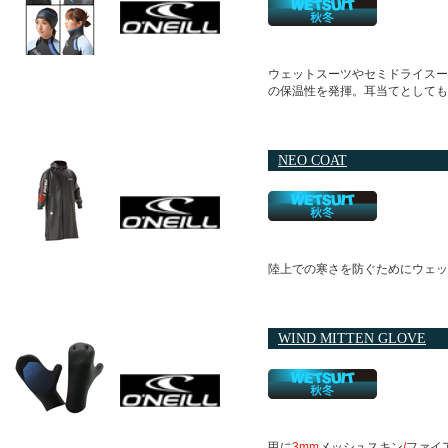
ウェットスーツやセミドライスー
の保温性を発揮。耳当てとしても
NEO COAT
陸上での寒さを防ぐためにウェッ
WIND MITTEN GLOVE
甲に
3mm
メッシュスキン
/
ファイ