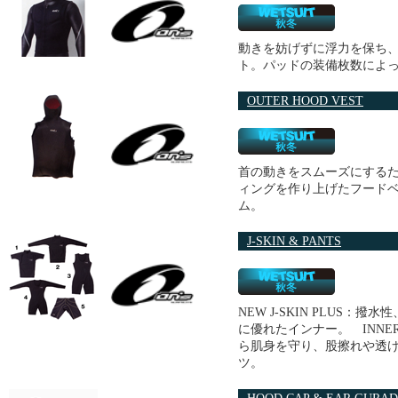
動きを妨げずに浮力を保ち
ト。パッドの装備枚数によ
OUTER HOOD VEST
首の動きをスムーズにする
ィングを作り上げたフード
ム。
J-SKIN & PANTS
NEW J-SKIN PLUS
に優れたインナー。 INNE
ら肌身を守り、股擦れや透
ツ。