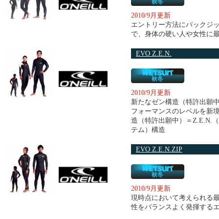
2010/9月更新
エントリー方法にバックジ
で、身体の硬い人や女性に
EVO Z.E.N.
2010/9月更新
新たなゼン構造（特許出願中
フォーマンスのレベルを新境
造（特許出願中）＝Z.E.N
テム）構造
EVO Z.E.N.ZIP
2010/9月更新
現時点において考えられる
性をバランスよく発揮する