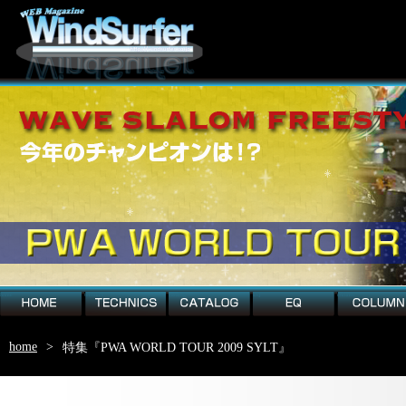
home
technics
catalog
EQ
column
home
>
特集『PWA WORLD TOUR 2009 SYLT』