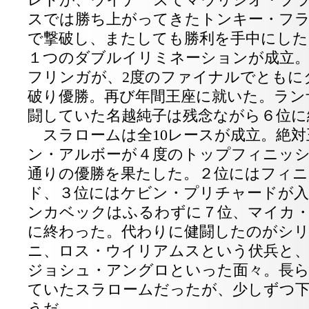
レドが、ウイナーズでマウリシオ・ブ
スでは勝ち上がってきたトンキー・フ
で撃破し、またしても勝利を手中にし
１つのダブルイリミネーションが成立
フリンガが、2度のファイナルでともに
破り優勝。再び年間王座に就いた。ラン
闘していた名越純子は残念ながら６位に
スラロームは全10レースが成立。絶対
ン・アルボーが４度のトップフィニッシ
通りの優勝を果たした。２位にはフィニ
ド、３位にはケビン・プリチャードが
ンカベックはふるわずに７位、マイカ
に終わった。代わりに健闘したのがシ
ニ、ロス・ウイリアムスという伏兵と
ジョシュ・アングロといった面々。長ら
ていたスラロームだったが、少しずつ