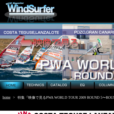
home
technics
catalog
EQ
column
home
>
特集『映像で見るPWA WORLD TOUR 2009 ROUND 5〜ROU