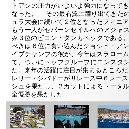
トアンの圧力がいよいよ強力になって
なった。 その最右翼に躍り出てきた
ュラ大会に続いて２位となったフィニ
もう一人がセバーンセイルへのアジャ
み３位のビヨン・ダンカベックである
べきは６位に食い込んだジョシュ・ア
イブチャンプの彼が、今年はスラロー
て、ついにトップグループにコンスタ
た。来年の活躍に注目が集まるところだ
レリー・ジバドーが８レース中６レー
シュを果たし、２カットによるトータルポ
全優勝を果たした。