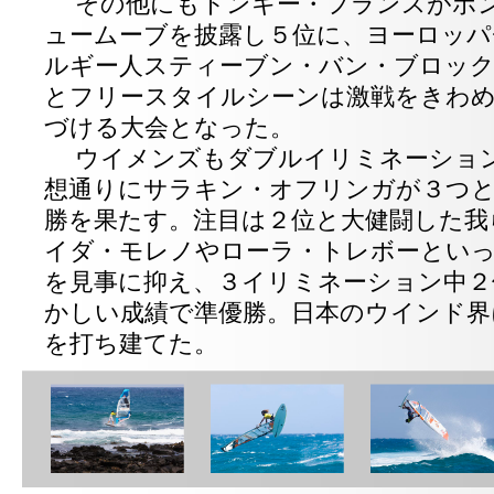
その他にもトンキー・フランスがボン
ュームーブを披露し５位に、ヨーロッ
ルギー人スティーブン・バン・ブロッ
とフリースタイルシーンは激戦をきわ
づける大会となった。
ウイメンズもダブルイリミネーション
想通りにサラキン・オフリンガが３つと
勝を果たす。注目は２位と大健闘した我
イダ・モレノやローラ・トレボーとい
を見事に抑え、３イリミネーション中２
かしい成績で準優勝。日本のウインド界
を打ち建てた。