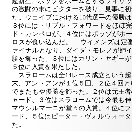
超新星、ポッゾをホームとするフィリッ
の激闘の末にビクターを破り、見事に初
た。ウェイブにおける10代選手の優勝
３位にはトリプル・フォワードをほぼ
ド・カンペロが、４位にはポッゾがホ
ロスが食い込んだ。 ウイメンズは定
ァイナルとなり、ダイダ・モレノが姉
勝を飾った。３位にはカリン・ヤギーが
５位に入賞を果たした。
スラロームは全14レース成立という超
末、アントアンが１位５回、２位４回と
でまたもや優勝を飾った。２位は元王者
ャード、３位はスラロームでは今最も伸
マウシルマーニが堂々の入賞。４位にフ
ード、５位はピーター・ヴォルウォータ
た。