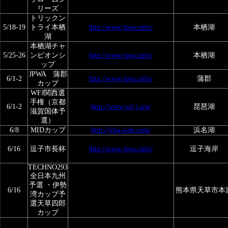
リーズ
トリックン
5/18-19
トライ本栖
http://www.jpwa.info/
本栖湖
湖
本栖湖チャ
5/25-26
ンピオンシ
http://www.jpwa.info/
本栖湖
ップ
JPWA 蒲郡
6/1-2
http://www.jpwa.info/
蒲郡
カップ
WFJ関西選
手権（京都
6/1-2
http://www.wf-j.org/
琵琶湖
滋賀国体予
選）
6/8
MIDカップ
http://jcba-web.com/
浜名湖
6/16
逗子市長杯
http://www.jpwa.info/
逗子海岸
TECHNO293
全日本九州
予選 ・伊勢
6/16
熊本県天草市本
湾カップ予
選天草四郎
カップ