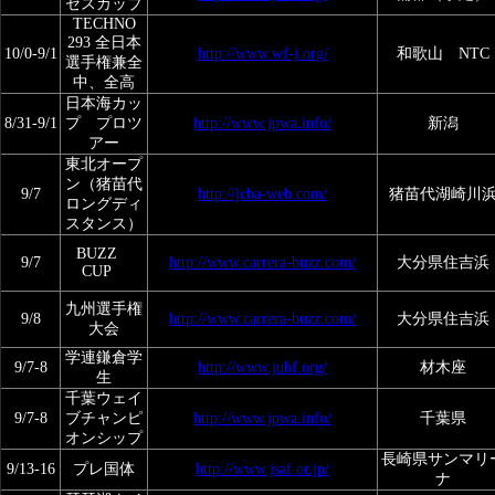
セスカップ
TECHNO
293 全日本
10/0-9/1
http://www.wf-j.org/
和歌山 NTC
選手権兼全
中、全高
日本海カッ
8/31-9/1
プ プロツ
http://www.jpwa.info/
新潟
アー
東北オープ
ン（猪苗代
9/7
http://jcba-web.com/
猪苗代湖崎川
ロングディ
スタンス）
BUZZ
9/7
http://www.carrera-buzz.com/
大分県住吉浜
CUP
九州選手権
9/8
http://www.carrera-buzz.com/
大分県住吉浜
大会
学連鎌倉学
9/7-8
http://www.jubf.org/
材木座
生
千葉ウェイ
9/7-8
ブチャンピ
http://www.jpwa.info/
千葉県
オンシップ
長崎県サンマリ
9/13-16
プレ国体
http://www.jsaf.or.jp/
ナ