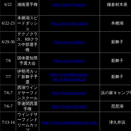
6/22
湘南選手権
http://www.7seas.jp/
鎌倉材木座
本栖湖スピ
6/22-23
ードダッシ
http://www.jpwa.info/
本栖湖
ュ
テクノクラ
ス、RBクラ
6/29-30
http://www.ayf.jp/
新舞子
ス中部選手
権
国体愛知県
7/6
http://www.ayf.jp/
新舞子
予選大会
伊勢湾カッ
http://www006.upp.so-
7/7
ﾌﾟ新舞子予
新舞子
net.ne.jp/isewancup/
選
西湖ウイン
7/6-7
ドサーフィ
http://jcba-web.com/
浜の家キャンプ
ンスクール
学連関西選
7/6-7
http://www.jubf.org/
琵琶湖
手権
ウインドサ
ーフィンド
7/13-14
http://www.wind-dream-cup.com/
津久井浜
リームカッ
プ