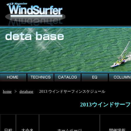
home
technics
catalog
EQ
column
home
>
detabase
2013 ウインドサーフィンスケジュール
2013ウインドサ
日程
大会名
ホームページ
開催場所