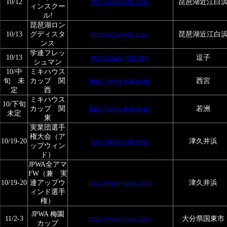
10/12
http://jcba-web.com/
琵琶湖近江白
ィンスクー
ル!
琵琶湖ロン
10/13
グディスタ
http://jcba-web.com/
琵琶湖近江白
ンス
学連フレッ
10/13
http://www.jubf.org/
逗子
シュマン
10/中
ミキハウス
旬 未
カップ 関
http://www.jsaf.or.jp/
西宮
定
西
ミキハウス
10/下旬
カップ 関
http://www.jsaf.or.jp/
若洲
未定
東
実業団選手
権大会（ア
10/19-20
http://jcba-web.com/
津久井浜
ップウィン
ド）
JPWA全アマ
FW（兼 実
10/19-20
連アップウ
http://www.jpwa.info/
津久井浜
ィンド選手
権）
JPWA 梅園
11/2-3
http://www.jpwa.info/
大分県国東市
カップ