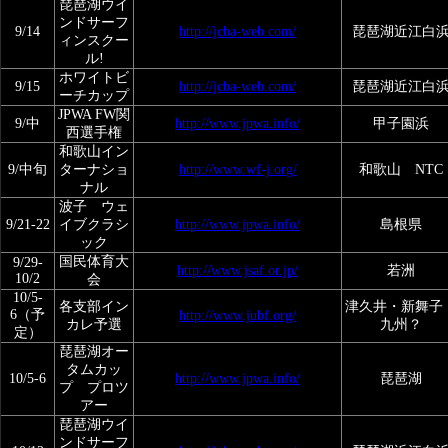
琵琶湖ウイ
ンドサーフ
9/14
http://jcba-web.com/
琵琶湖近江白
ィンスクー
ル!
ホワイトビ
9/15
http://jcba-web.com/
琵琶湖近江白
ーチカップ
JPWA FW関
9/中
http://www.jpwa.info/
甲子園浜
西選手権
和歌山イン
9/中旬
ターナショ
http://www.wf-j.org/
和歌山 NTC
ナル
波子 ウェ
9/21-22
イブクラシ
http://www.jpwa.info/
島根県
ック
国民体育大
9/29-
http://www.jsaf.or.jp/
若洲
10/2
会
10/5-
各支部イン
津久井・新舞子
6（予
http://www.jubf.org/
カレ予選
九州？
定）
琵琶湖オー
タムカッ
10/5-6
http://www.jpwa.info/
琵琶湖
プ プロツ
アー
琵琶湖ウイ
ンドサーフ