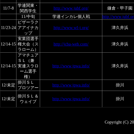
学連関東・
11/7-8
http://www.jubf.org/
鎌倉・甲子園
関西学生
11/中旬
学連インカレ個人戦
http://www.jubf.or
ピザーラク
11/23-24
アアイナカ
http://www.wf-j.org/
津久井浜
ップ
実業団選手
12/14-15
権大会（ス
http://jcba-web.com/
津久井浜
ラローム）
アマチュア
ＳＬ（兼
12/14-15
実連スラロ
http://www.jpwa.info/
津久井浜
ーム選手
権）
掛川ＳＬ
12/未定
http://www.jpwa.info/
掛川
プロツアー
掛川ＳＬ＆
12/未定
http://www.jpwa.info/
掛川
ウェイブ
Copyright (C) 20