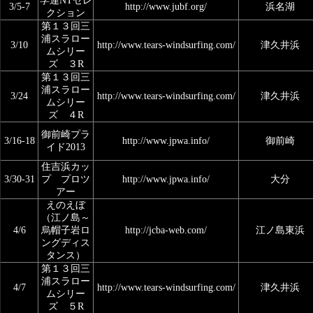
学連NTセレ
3/5-7
http://www.jubf.org/
浜名湖
クション
第１３回三
浦スラロー
3/10
http://www.tears-windsurfing.com/
津久井浜
ムシリー
ズ ３R
第１３回三
浦スラロー
3/24
http://www.tears-windsurfing.com/
津久井浜
ムシリー
ズ ４R
御前崎プラ
3/16-18
http://www.jpwa.info/
御前崎
イド2013
住吉浜カッ
3/30-31
プ プロツ
http://www.jpwa.info/
大分
アー
えのえぼ
（江ノ島～
4/6
烏帽子岩ロ
http://jcba-web.com/
江ノ島東浜
ングディス
タンス）
第１３回三
浦スラロー
4/7
http://www.tears-windsurfing.com/
津久井浜
ムシリー
ズ ５R