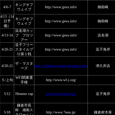
キングオフ
4/6-7
http://www.jpwa.info/
御前崎
ウェイブ
4/13（14
キングオフ
日予
http://www.jpwa.info/
御前崎
ウェイブ
備）
浜名湖カッ
4/13-14
プ プロツ
http://www.jpwa.info/
浜名湖
アー
逗子フリー
4/20-21
スタイルプ
http://www.jpwa.info/
逗子海岸
ロ第１戦
ザ・マスタ
4/20-21
http://windenjoyjapan.blogspot.com/
津久井浜
ーズ
WFJ関東選
５/上旬
http://www.wf-j.org/
手権
5/12
Himeno cup
www.kayawind.com/
逗子海岸
鎌倉市長
杯 湘南ス
5/18
http://www.7seas.jp/
鎌倉材木座
ラロームシ