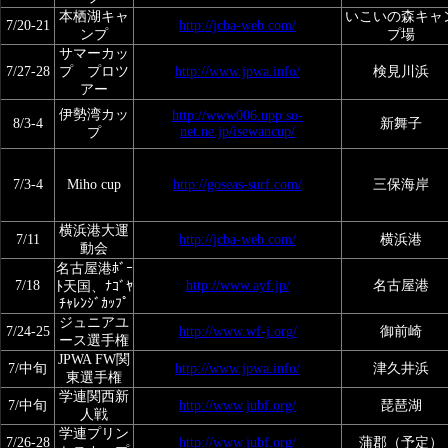
本栖湖キャ
いこいの森キャ
7/20-21
http://jcba-web.com/
ンプ
プ場
サマーカッ
7/27-28
プ プロツ
http://www.jpwa.info/
検見川浜
アー
伊勢湾カッ
http://www006.upp.so-
8/3-4
新舞子
net.ne.jp/isewancup/
プ
7/3-4
Miho cup
http://goseas-surf.com/
三保海岸
横浜港大運
7/11
http://jcba-web.com/
横浜港
動会
名古屋港ﾎﾞｰ
7/18
http://www.ayf.jp/
名古屋港
ﾄ天国、ﾅｺﾞﾔ
ﾁｬﾚﾝｼﾞｶｯﾌﾟ
ジュニアユ
7/24-25
http://www.wf-j.org/
御前崎
ース選手権
JPWA FW関
7/中旬
http://www.jpwa.info/
津久井浜
東選手権
学連関西新
7/中旬
http://www.jubf.org/
琵琶湖
人戦
学連プリン
7/26-28
http://www.jubf.org/
蒲郡（予定）