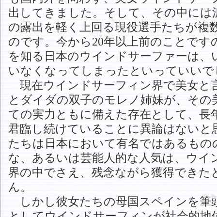
出してきました。そして、その中には
の露出を軽く上回る現役選手たちが複
のです。今から20年以上前のことです
を知る日本のウインドサーファーは、
いなくなってしまったといっていいで
現在ウインドサーフィン界で美女と
とダイダの双子のモレノ姉妹が、その
ての実力ともに備えた存在として、長
君臨し続けていることに異論はないと
たちは日本において有名ではあるもの
な、あるいは芸能人的な人気は、ウイ
界の中でさえ、残念ながら獲得できた
ん。
しかし彼女たちの母国スペインを筆
としてウインドサーフィンが社会的地