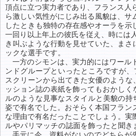
頂点に立つ実力者であり、フランス人
ら激しい気性がにじみ出る風貌は、サ
したときも独特の存在感やオーラを示
一回り以上年上の彼氏を従え、時には
き叫ぶような行動を見せていた、まさ
ックな選手です。
一方のシモンは、実力的にはワール
ンドグループといったところですが、
スクリーンから出てきた女優のような
ッション誌の表紙を飾ってもおかしく
ルのような見事なスタイルと美貌の持
姿で有名でした。おそらく本国フラン
な理由で有名だったことでしょう。実
ルやパリマッチの誌面を飾ったと聞き
手元に今、資料がないのでどちらが