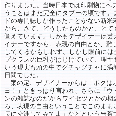
作りました。当時日本では印刷物にヘ
うことはまだ完全にタブーの頃です。
ドの専門誌しか作ったことがない新米
から、さて、どうしたものかと、とて
覚えています。しかもデザイナーは芸
イナーですから、表現の自由とか、難
してくるかもしれず、しかし眼前には
プクラスの巨乳がはじけていて、理性
いう現実も頭の中でグチャグチャに渦
日間でした。
案の定、デザイナーからは「ボクは
ヨ！」ときっぱり言われ、さらに「ウ
ンの雑誌なのだからワイセツとかの概
ろ、表現の自由ということでこのまま
長に交渉してみてよ」などという無茶