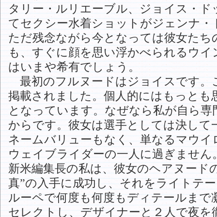
タリー・ルリエーブル、ジョイス・ド
てセクシー水着ショットがジェンナ・
ただ残念ながら今となっては彼女たち
も、すぐに顔を思い浮かべられるウイ
はいまや希有でしょう。
最初のフルヌードはジョイスです。これ
掲載されました。個人的にはもっとも
となっています。なぜなら私が自ら専
からです。彼女は選手としては決して
ネームバリューもなく、単なるマウイ
ウェイブライダーの一人に過ぎません
新米編集長の私は、彼女のヘアヌード
真”の入手に成功し、それをライトテ
ルーペで何度も何度もディテールまで
セレクトし、デザイナーと２人で夜を