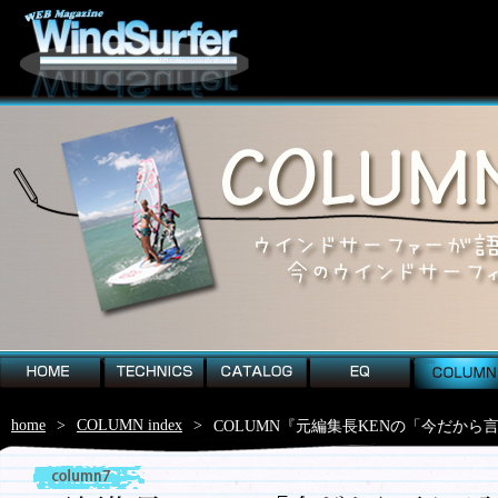
home
technics
catalog
EQ
column
home
>
COLUMN index
>
COLUMN『元編集長KENの「今だから言え